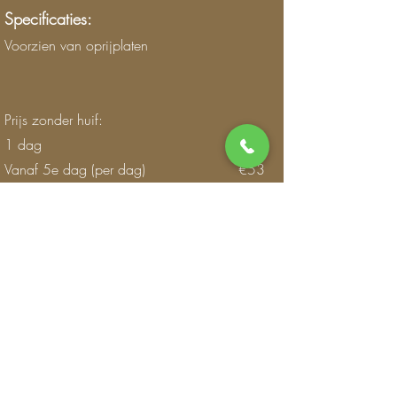
Specificaties:
Voorzien van oprijplaten​
Prijs zonder huif:
1 dag €65
Vanaf 5e dag (per dag) €53
Vanaf 20e dag (per dag)
€33,80
Prijs met huif:
1 dag €75
Vanaf 5e dag (per dag) €60
Vanaf 20e dag (per dag) €39